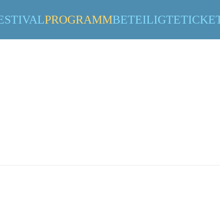
PROGRAMM
ESTIVAL
PROGRAMM
BETEILIGTE
TICKE
!
oria durch die Festivalleitung