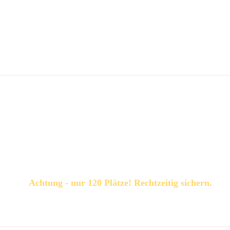
dbreite erzählt, die dem Phänomen „Liebe“ innewohnt. Mit d
Zuschauer alle Aspekte der Liebe, mit besonderen Texten voll
mit Djane Clärchen
ane Clärchen
, die schon viele Menschen in Stimmung gebrac
Achtung - nur 120 Plätze! Rechtzeitig sichern.