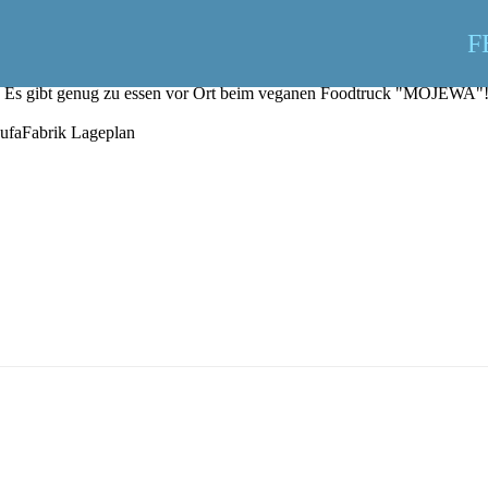
F
Es gibt genug zu essen vor Ort beim veganen Foodtruck "MOJEWA"
ufaFabrik Lageplan
Samstag 30.05.2026
14.00 -
Sommerbühne
- Eröffnung von Lux
Ellen Esser