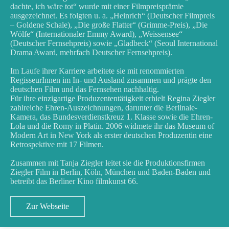
dachte, ich wäre tot“ wurde mit einer Filmpreisprämie
ausgezeichnet. Es folgten u. a. „Heinrich“ (Deutscher Filmpreis
– Goldene Schale), „Die große Flatter“ (Grimme-Preis), „Die
Wölfe“ (Internationaler Emmy Award), „Weissensee“
(Deutscher Fernsehpreis) sowie „Gladbeck“ (Seoul International
Drama Award, mehrfach Deutscher Fernsehpreis).
Im Laufe ihrer Karriere arbeitete sie mit renommierten
RegisseurInnen im In- und Ausland zusammen und prägte den
deutschen Film und das Fernsehen nachhaltig.
Für ihre einzigartige Produzententätigkeit erhielt Regina Ziegler
zahlreiche Ehren-Auszeichnungen, darunter die Berlinale-
Kamera, das Bundesverdienstkreuz 1. Klasse sowie die Ehren-
Lola und die Romy in Platin. 2006 widmete ihr das Museum of
Modern Art in New York als erster deutschen Produzentin eine
Retrospektive mit 17 Filmen.
Zusammen mit Tanja Ziegler leitet sie die Produktionsfirmen
Ziegler Film in Berlin, Köln, München und Baden-Baden und
betreibt das Berliner Kino filmkunst 66.
Zur Webseite