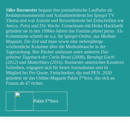
Silke Burmester
begann ihre journalistische Laufbahn als
Redaktionsassistentin und Aufnahmeleiterin bei
Spiegel
TV
Thema und war Autorin und Ressortleiterin bei Zeitschriften wie
Amica, Petra und Die Woche
. Gemeinsam mit Heike Hackbarth
gründete sie in den 1990er-Jahren das Fanzine
planet pussy
. Als
Kolumnistin schrieb sie u.a. für
Spiegel Online
, das
Medium
Magazin
,
Die Zeit
und mare sowie eine siebenjährige
wöchentliche Kolumne über die Medienbranche in der
Tageszeitung. Ihre Bücher umfassen unter anderem
Das
geheime Tagebuch der Carla Bruni (2008)
,
Beruhigt Euch!
(2012)
und
Mutterblues (2016)
. Burmester unterrichtet Kreatives
Schreiben, engagiert sich für freien Journalismus und ist
Mitglied bei Pro Quote, Freischreiber, dju und PEN. 2020
gründete sie das Online-Magazin Palais F*luxx, das sich an
Frauen ab 47 richtet.
Palais F*luxx